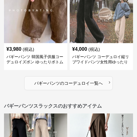
¥
3,980
¥
4,000
(税込)
(税込)
バギーパンツ 韓国風子供服コー
バギーパンツ コーデュロイ縦リ
デュロイズボン ゆったりボトム
ブワイドパンツ女性用ゆったり
ス80-130センチ
ウエストゴム
›
バギーパンツ
の
コーデュロイ
一覧へ
バギーパンツスラックスのおすすめアイテム