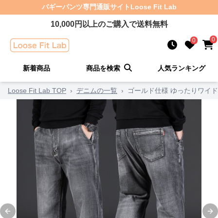
バギーパンツ
専門通販サイト
Loose Fit Lab
10,000
円以上のご購入で送料無料
0
0
新着商品
商品を検索
人気ランキング
Loose Fit Lab TOP
›
デニムの一覧
›
ゴールド仕様 ゆったりワイド
Previous slide
Ne