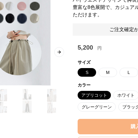
豊富な8色展開で、カジュア
ただけます。
ご注文確定か
5,200
円
Next slide
サイズ
S
M
L
カラー
アプリコット
ホワイト
グレーグリーン
ブラッ
購