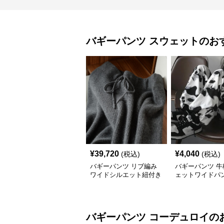
バギーパンツ
スウェット
のお
¥
39,720
¥
4,040
(税込)
(税込)
バギーパンツ リブ編み
バギーパンツ 牛
ワイドシルエット紐付き
ェットワイドパ
ニットパンツ
染風カジュアル
バギーパンツ
コーデュロイ
の