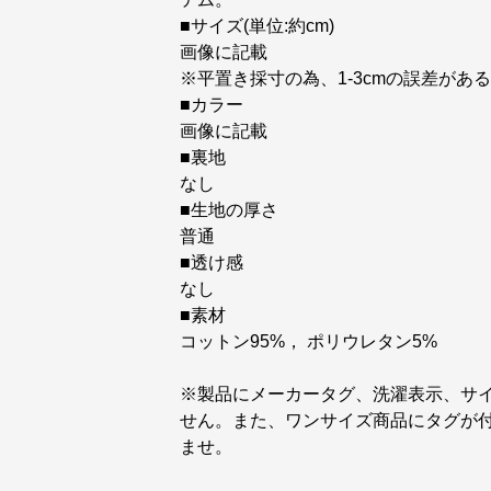
■サイズ(単位:約cm)
画像に記載
※平置き採寸の為、1-3cmの誤差が
■カラー
画像に記載
■裏地
なし
■生地の厚さ
普通
■透け感
なし
■素材
コットン95%， ポリウレタン5%
※製品にメーカータグ、洗濯表示、サ
せん。また、ワンサイズ商品にタグが
ませ。