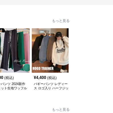
もっと見る
00
¥
4,400
¥
5,200
(税込)
(税込)
(税込)
パンツ 2024新作
バギーパンツ レディー
バギーパンツ レディー
ェット生地ワッフル
ス ロゴ入り ハーフジッ
ス スウェット カーゴパ
ワイドパンツゴムウ
プ スウェット ゆったり
ンツ ワイド 体型カバー
ト
大きめサイズ
ダンス衣装
もっと見る