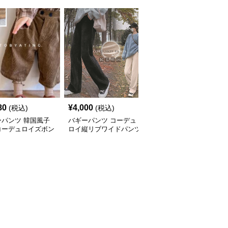
80
¥
4,000
¥
7,400
(税込)
(税込)
(税込)
ーパンツ 韓国風子
バギーパンツ コーデュ
送料無料 コーデュロイ
コーデュロイズボン
ロイ縦リブワイドパンツ
バギーパンツ ゆったり
りボトムス80-130
女性用ゆったりウエスト
ウエストゴム
チ
ゴム