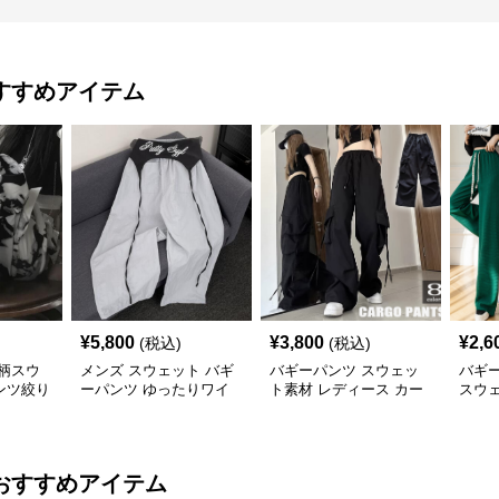
すすめアイテム
¥
5,800
¥
3,800
¥
2,6
(税込)
(税込)
柄スウ
メンズ スウェット バギ
バギーパンツ スウェッ
バギー
ンツ絞り
ーパンツ ゆったりワイ
ト素材 レディース カー
スウ
ボトムス
ド カーゴポケット
ゴパンツ ゆったり ワイ
素材
ド 黒
エス
おすすめアイテム