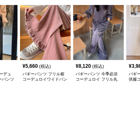
¥
5,660
¥
8,120
¥
3,9
(税込)
(税込)
ーデュ
バギーパンツ フリル裾
バギーパンツ 今季必須
バギ
ーパンツ
コーデュロイワイドパン
コーデュロイ フリル丸
供服
ツ
首上着とゆったりパンツ
ゆった
セット
セン