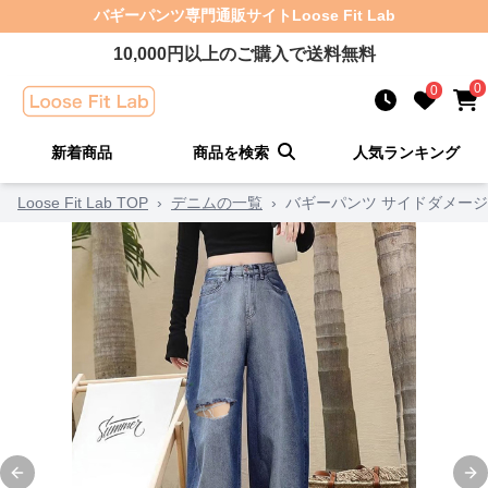
バギーパンツ
専門通販サイト
Loose Fit Lab
10,000
円以上のご購入で送料無料
0
0
新着商品
商品を検索
人気ランキング
Loose Fit Lab TOP
›
デニムの一覧
›
バギーパンツ サイドダメー
Previous slide
Ne