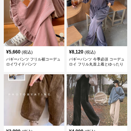
¥
5,660
¥
8,120
(税込)
(税込)
バギーパンツ フリル裾コーデュ
バギーパンツ 今季必須 コーデュ
ロイワイドパンツ
ロイ フリル丸首上着とゆったり
パンツセット