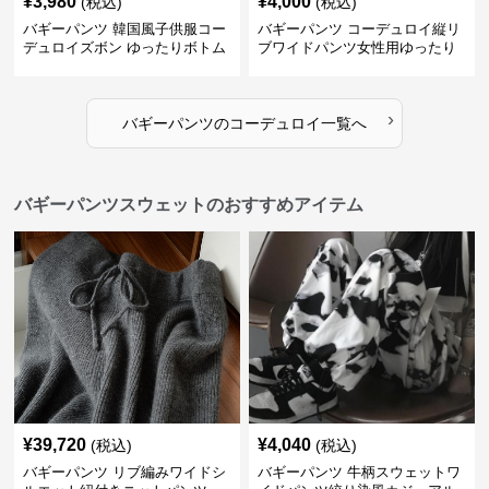
¥
3,980
¥
4,000
(税込)
(税込)
バギーパンツ 韓国風子供服コー
バギーパンツ コーデュロイ縦リ
デュロイズボン ゆったりボトム
ブワイドパンツ女性用ゆったり
ス80-130センチ
ウエストゴム
›
バギーパンツ
の
コーデュロイ
一覧へ
バギーパンツスウェットのおすすめアイテム
¥
39,720
¥
4,040
(税込)
(税込)
バギーパンツ リブ編みワイドシ
バギーパンツ 牛柄スウェットワ