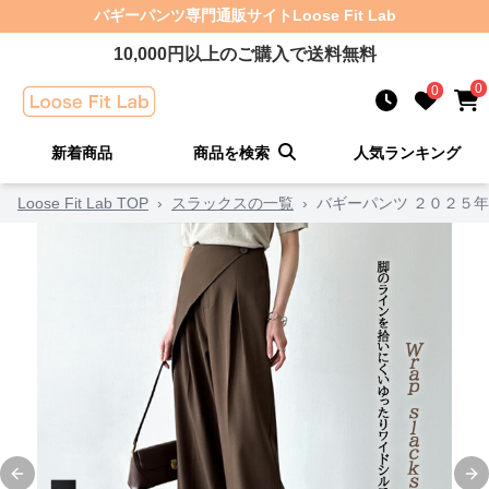
バギーパンツ
専門通販サイト
Loose Fit Lab
10,000
円以上のご購入で送料無料
0
0
新着商品
商品を検索
人気ランキング
Loose Fit Lab TOP
›
スラックスの一覧
›
バギーパンツ ２０２５
Previous slide
Ne