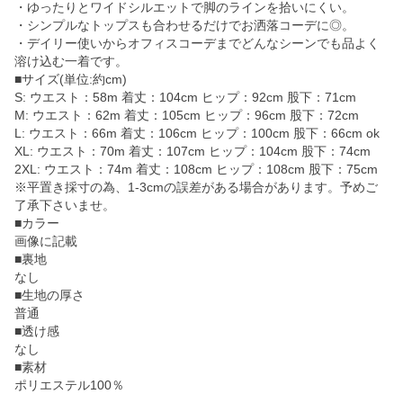
・ゆったりとワイドシルエットで脚のラインを拾いにくい。
・シンプルなトップスも合わせるだけでお洒落コーデに◎。
・デイリー使いからオフィスコーデまでどんなシーンでも品よく
溶け込む一着です。
■サイズ(単位:約cm)
S: ウエスト：58m 着丈：104cm ヒップ：92cm 股下：71cm
M: ウエスト：62m 着丈：105cm ヒップ：96cm 股下：72cm
L: ウエスト：66m 着丈：106cm ヒップ：100cm 股下：66cm ok
XL: ウエスト：70m 着丈：107cm ヒップ：104cm 股下：74cm
2XL: ウエスト：74m 着丈：108cm ヒップ：108cm 股下：75cm
※平置き採寸の為、1-3cmの誤差がある場合があります。予めご
了承下さいませ。
■カラー
画像に記載
■裏地
なし
■生地の厚さ
普通
■透け感
なし
■素材
ポリエステル100％