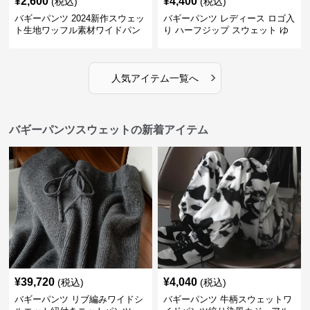
¥
2,600
¥
4,400
(税込)
(税込)
バギーパンツ 2024新作スウェッ
バギーパンツ レディース ロゴ入
ト生地ワッフル素材ワイドパン
り ハーフジップ スウェット ゆ
ツゴムウエスト
ったり 大きめサイズ
›
人気アイテム一覧へ
バギーパンツスウェットの新着アイテム
¥
39,720
¥
4,040
(税込)
(税込)
バギーパンツ リブ編みワイドシ
バギーパンツ 牛柄スウェットワ