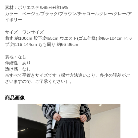
素材：ポリエステル85%+綿15%
カラー：ベージュ/ブラック/ブラウン/チャコールグレー/グレー/ア
イボリー
サイズ：ワンサイズ
着丈:約100cm 股下:約65cm ウエスト(ゴム仕様):約66-104cm ヒッ
プ:約116-144cm もも周り:約66-86cm
裏地：なし
伸縮性：あり
透け感：なし
※すべて平置きサイズです（採寸方法違いより、多少の誤差がご
ざいますので、ご了承ください）。
商品画像