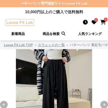
バギーパンツ
専門通販サイト
Loose Fit Lab
10,000
円以上のご購入で送料無料
0
0
新着商品
商品を検索
人気ランキング
Loose Fit Lab TOP
›
スウェットの一覧
›
バギーパンツ 裏起毛バ
Previous slide
Ne