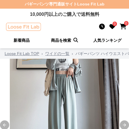
バギーパンツ
専門通販サイト
Loose Fit Lab
10,000
円以上のご購入で送料無料
0
0
新着商品
商品を検索
人気ランキング
Loose Fit Lab TOP
›
ワイドの一覧
›
バギーパンツ ハイウエスト
Previous slide
Ne