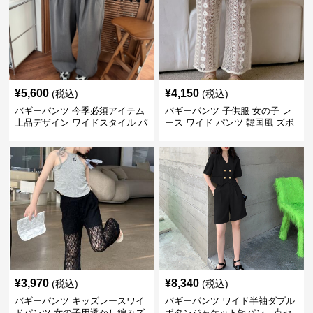
¥
5,600
¥
4,150
(税込)
(税込)
バギーパンツ 今季必須アイテム
バギーパンツ 子供服 女の子 レ
上品デザイン ワイドスタイル パ
ース ワイド パンツ 韓国風 ズボ
ンツ
ン 夏
¥
3,970
¥
8,340
(税込)
(税込)
バギーパンツ キッズレースワイ
バギーパンツ ワイド半袖ダブル
ドパンツ 女の子用透かし編みズ
ボタンジャケット短パン二点セ