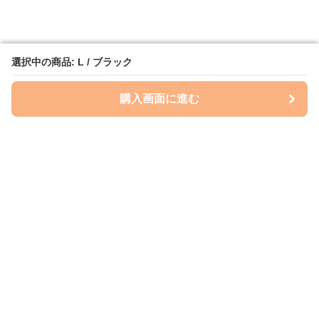
選択中の商品: L / ブラック
選択中の商品: L / ブラック
購入画面に進む
購入画面に進む
Loose Fit Lab
について