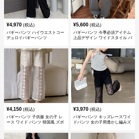
¥
4,970
¥
5,600
(税込)
(税込)
バギーパンツ ハイウエストコー
バギーパンツ 今季必須アイテム
デュロイバギーパンツ
上品デザイン ワイドスタイル パ
ンツ
¥
4,150
¥
3,970
(税込)
(税込)
バギーパンツ 子供服 女の子 レ
バギーパンツ キッズレースワイ
ース ワイド パンツ 韓国風 ズボ
ドパンツ 女の子用透かし編みズ
ン 夏
ボン