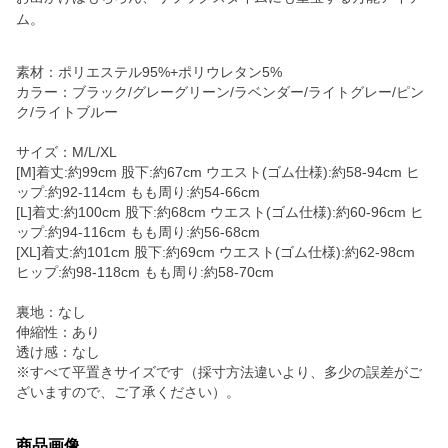
ム。
素材：ポリエステル95%+ポリウレタン5%
カラー：ブラック/グレーグリーン/ラベンダー/ライトグレー/ピン
ク/ライトブルー
サイズ：M/L/XL
[M]着丈:約99cm 股下:約67cm ウエスト(ゴム仕様):約58-94cm ヒ
ップ:約92-114cm もも周り:約54-66cm
[L]着丈:約100cm 股下:約68cm ウエスト(ゴム仕様):約60-96cm ヒ
ップ:約94-116cm もも周り:約56-68cm
[XL]着丈:約101cm 股下:約69cm ウエスト(ゴム仕様):約62-98cm
ヒップ:約98-118cm もも周り:約58-70cm
裏地：なし
伸縮性：あり
透け感：なし
※すべて平置きサイズです（採寸方法違いより、多少の誤差がご
ざいますので、ご了承ください）。
商品画像