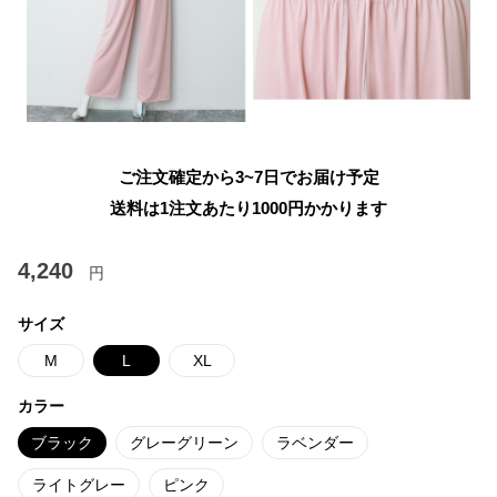
ご注文確定から3~7日でお届け予定
送料は1注文あたり
1000
円かかります
4,240
円
サイズ
M
L
XL
カラー
ブラック
グレーグリーン
ラベンダー
ライトグレー
ピンク