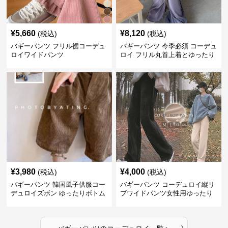
¥
5,660
¥
8,120
(税込)
(税込)
バギーパンツ フリル裾コーデュ
バギーパンツ 今季必須 コーデュ
ロイワイドパンツ
ロイ フリル丸首上着とゆったり
パンツセット
¥
3,980
¥
4,000
(税込)
(税込)
バギーパンツ 韓国風子供服コー
バギーパンツ コーデュロイ縦リ
デュロイズボン ゆったりボトム
ブワイドパンツ女性用ゆったり
ス80-130センチ
ウエストゴム
›