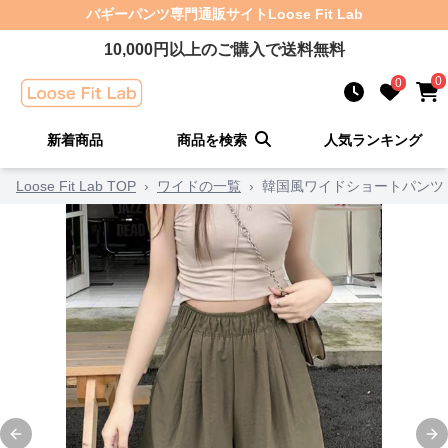
バギーパンツ
専門通販サイト
Loose Fit Lab
10,000
円以上のご購入で送料無料
0
0
新着商品
商品を検索
人気ランキング
Loose Fit Lab TOP
›
ワイドの一覧
›
韓国風ワイドショートパンツ 
Previous slide
Ne