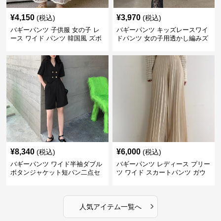
¥
4,150
¥
3,970
(税込)
(税込)
バギーパンツ 子供服 女の子 レ
バギーパンツ キッズレースワイ
ース ワイド パンツ 韓国風 ズボ
ドパンツ 女の子用透かし編みズ
ン 夏
ボン
¥
8,340
¥
6,000
(税込)
(税込)
バギーパンツ ワイド半袖ダブル
バギーパンツ レディース プリー
ボタンジャケット短パン二点セ
ツ ワイド スカートパンツ ガウ
ット
チョ
›
人気アイテム一覧へ