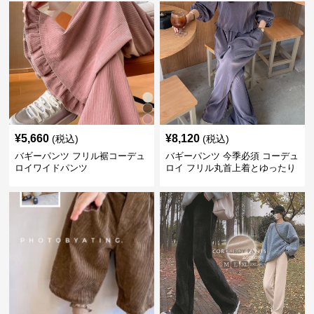
¥
5,660
¥
8,120
(税込)
(税込)
バギーパンツ フリル裾コーデュ
バギーパンツ 今季必須 コーデュ
ロイワイドパンツ
ロイ フリル丸首上着とゆったり
パンツセット