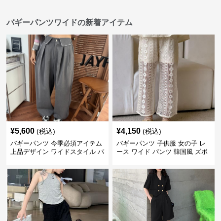
バギーパンツワイドの新着アイテム
¥
5,600
¥
4,150
(税込)
(税込)
バギーパンツ 今季必須アイテム
バギーパンツ 子供服 女の子 レ
上品デザイン ワイドスタイル パ
ース ワイド パンツ 韓国風 ズボ
ンツ
ン 夏