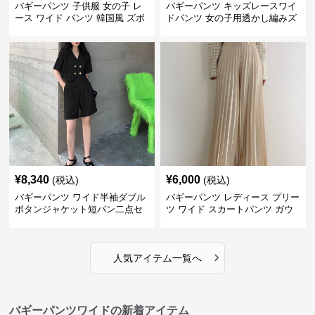
バギーパンツ 子供服 女の子 レ
バギーパンツ キッズレースワイ
ース ワイド パンツ 韓国風 ズボ
ドパンツ 女の子用透かし編みズ
ン 夏
ボン
¥
8,340
¥
6,000
(税込)
(税込)
バギーパンツ ワイド半袖ダブル
バギーパンツ レディース プリー
ボタンジャケット短パン二点セ
ツ ワイド スカートパンツ ガウ
ット
チョ
›
人気アイテム一覧へ
バギーパンツワイドの新着アイテム