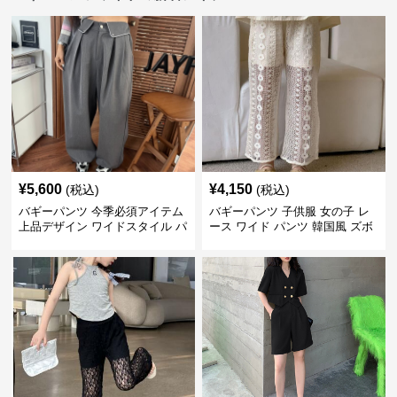
¥
5,600
¥
4,150
(税込)
(税込)
バギーパンツ 今季必須アイテム
バギーパンツ 子供服 女の子 レ
上品デザイン ワイドスタイル パ
ース ワイド パンツ 韓国風 ズボ
ンツ
ン 夏