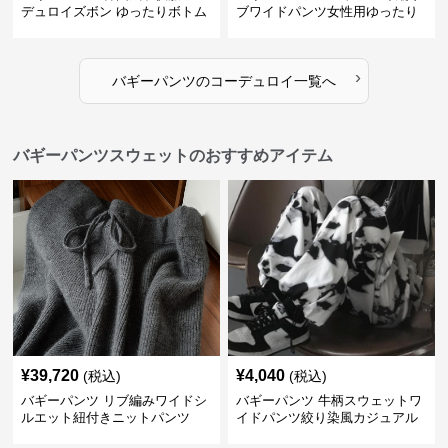
デュロイズボン ゆったりボトム
ブワイドパンツ女性用ゆったり
ス80-130センチ
ウエストゴム
›
バギーパンツ
の
コーデュロイ
一覧へ
バギーパンツスウェットのおすすめアイテム
¥
39,720
¥
4,040
(税込)
(税込)
バギーパンツ リブ編みワイドシ
バギーパンツ 牛柄スウェットワ
ルエット紐付きニットパンツ
イドパンツ絞り染風カジュアル
ボトムス