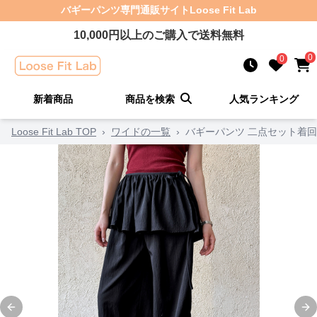
バギーパンツ
専門通販サイト
Loose Fit Lab
10,000
円以上のご購入で送料無料
0
0
新着商品
商品を検索
人気ランキング
Loose Fit Lab TOP
›
ワイドの一覧
›
バギーパンツ 二点セット着
Previous slide
Ne