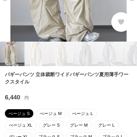
バギーパンツ 立体裁断ワイドバギーパンツ夏用薄手ワー
クスタイル
6,440
円
べージュ S
べージュ M
べージュ L
べージュ XL
グレー S
グレー M
グレー L
グレー XL
ブラック S
ブラック M
ブラック L