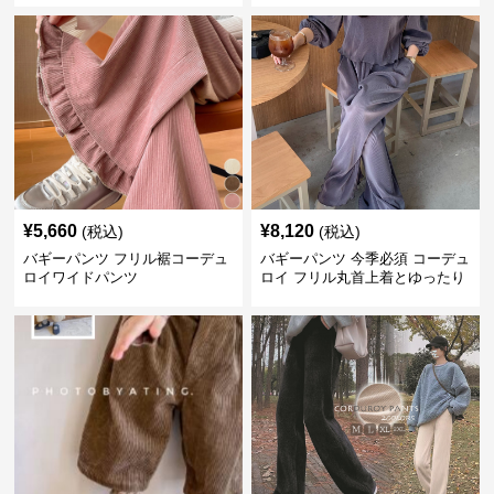
¥
5,660
¥
8,120
(税込)
(税込)
バギーパンツ フリル裾コーデュ
バギーパンツ 今季必須 コーデュ
ロイワイドパンツ
ロイ フリル丸首上着とゆったり
パンツセット