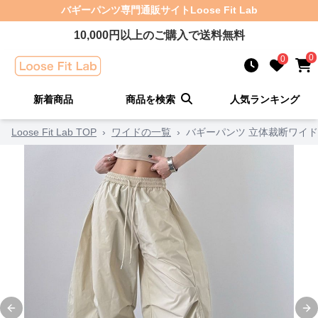
バギーパンツ
専門通販サイト
Loose Fit Lab
10,000
円以上のご購入で送料無料
0
0
新着商品
商品を検索
人気ランキング
Loose Fit Lab TOP
›
ワイドの一覧
›
バギーパンツ 立体裁断ワイ
Previous slide
Ne