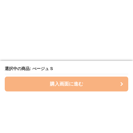
選択中の商品: べージュ S
選択中の商品: べージュ S
購入画面に進む
購入画面に進む