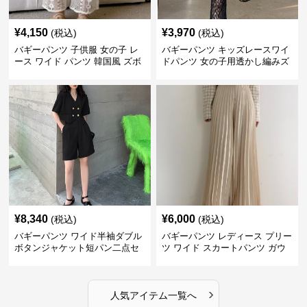
¥
4,150
¥
3,970
(税込)
(税込)
バギーパンツ 子供服 女の子 レ
バギーパンツ キッズレースワイ
ース ワイド パンツ 韓国風 ズボ
ドパンツ 女の子用透かし編みズ
ン 夏
ボン
¥
8,340
¥
6,000
(税込)
(税込)
バギーパンツ ワイド半袖ダブル
バギーパンツ レディース プリー
ボタンジャケット短パン二点セ
ツ ワイド スカートパンツ ガウ
ット
チョ
›
人気アイテム一覧へ