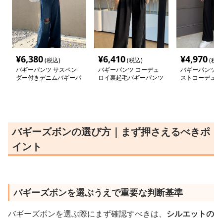
¥
6,380
¥
6,410
¥
4,970
(税込)
(税込)
(税込
バギーパンツ サスペン
バギーパンツ コーデュ
バギーパンツ 
ダー付きデニムバギーパ
ロイ裏起毛バギーパンツ
ストコーデュロ
ンツ ハイウエスト
暖かい２タイプ
パンツ
バギーズボンの選び方｜まず押さえるべきポ
イント
バギーズボンを選ぶうえで重要な判断基準
バギーズボンを選ぶ際にまず確認すべきは、
シルエットの