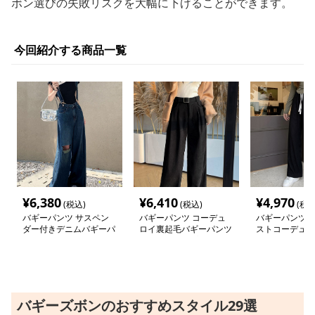
ボン選びの失敗リスクを大幅に下げることができます。
今回紹介する商品一覧
¥
6,380
¥
6,410
¥
4,970
(税込)
(税込)
(税込
バギーパンツ サスペン
バギーパンツ コーデュ
バギーパンツ 
ダー付きデニムバギーパ
ロイ裏起毛バギーパンツ
ストコーデュロ
ンツ ハイウエスト
暖かい２タイプ
パンツ
バギーズボンのおすすめスタイル29選