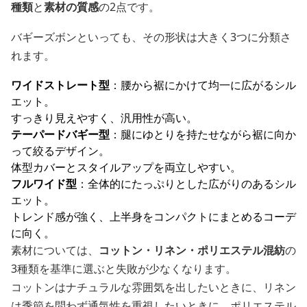
種類
と
素材の質感
の2点です。
バギーズボンといっても、その形状は大きく3つに分類さ
れます。
ワイドストレート型
：腰から裾にかけて均一に広がるシル
エット。
すっきり見えやすく、汎用性が高い。
テーパードバギー型
：腿にゆとりを持たせながら裾に向か
って絞るデザイン。
体型カバーとスタイルアップを両立しやすい。
フルワイド型
：全体的にたっぷりとした広がりのあるシル
エット。
トレンド感が強く、上半身をコンパクトにまとめるコーデ
に向く。
素材については、
コットン・リネン・ポリエステル混紡
の
3種類を基準に選ぶと失敗が少なくなります。
コットンはナチュラルな雰囲気を出したいときに、リネン
は季節を問わず通気性を重視したいときに、ポリエステル