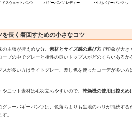
イドスウェットパンツ
バギーパンツ レディー
ト生地バギーパンツ ウ
ドローコード付き
ス スウェット素材
エストゴム紐付き
ツを長く着回すための小さなコツ
味の主張が控えめな分、
素材とサイズ感の選び方
で印象が大き
ローブの中でグレーと相性の良いトップスがどのくらいあるか
プスが多い方はライトグレー、差し色を使ったコーデが多い方
トやニット素材は毛羽立ちやすいので、
乾燥機の使用は控えめ
のグレーバギーパンツは、色落ちよりも生地のハリが持続する
ます。