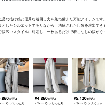
上品な抜け感と優秀な着回し力を兼ね備えた万能アイテムです
りとしたシルエットでありながら、洗練された印象を演出でき
で幅広いスタイルに対応し、一枚あるだけで着こなしの幅がぐ
6,860
¥
4,860
¥
5,120
(税込)
(税込)
(税込)
ギーパンツ ゆったり
バギーパンツ ゆったり
バギーパンツ スウェッ