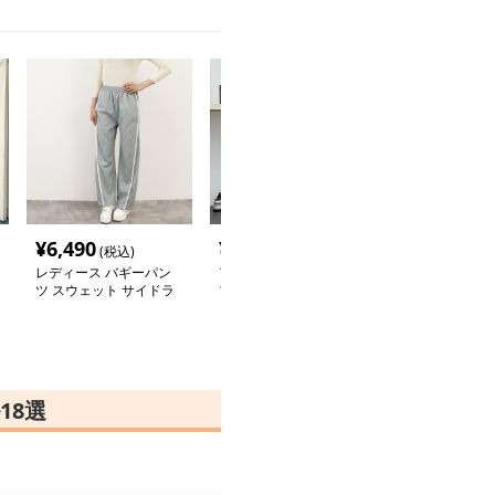
¥
6,490
¥
5,260
¥
9,600
(税込)
(税込)
(税込
レディース バギーパン
アシンメトリーデザイン
縦ストライプ 
ツ スウェット サイドラ
ブラウス付き バギーパ
スト バギーパン
イン
ンツ
たりワイド
18選