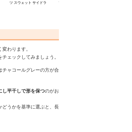
ツ スウェット サイドラ
ブラウス付き バギーパ
スト バギーパン
イン
ンツ
たりワイド
く変わります。
をチェックしてみましょう。
はチャコールグレーの方が合
にし平干しで形を保つ
のがお
かどうかを基準に選ぶと、長