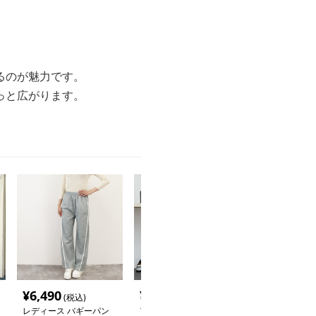
。
るのが魅力です。
っと広がります。
¥
6,490
¥
5,260
¥
9,600
(税込)
(税込)
(税込
レディース バギーパン
アシンメトリーデザイン
縦ストライプ 