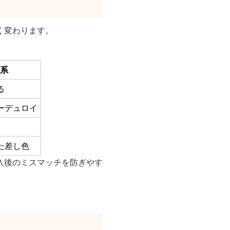
く変わります。
系
る
ーデュロイ
た差し色
入後のミスマッチを防ぎやす