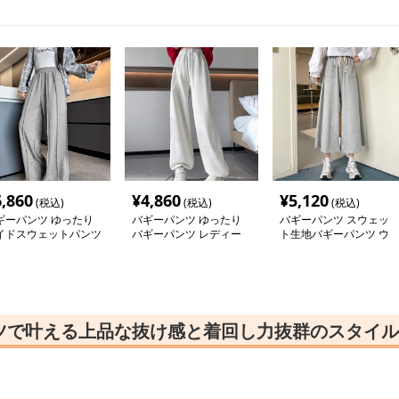
6,860
¥
4,860
¥
5,120
(税込)
(税込)
(税込)
ギーパンツ ゆったり
バギーパンツ ゆったり
バギーパンツ スウェッ
イドスウェットパンツ
バギーパンツ レディー
ト生地バギーパンツ ウ
ドローコード付き
ス スウェット素材
エストゴム紐付き
ツで叶える上品な抜け感と着回し力抜群のスタイル